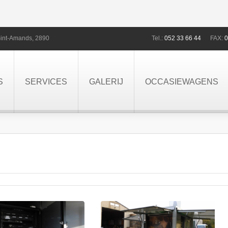
int-Amands,
2890
Tel.:
052 33 66 44
FAX:
0
S
SERVICES
GALERIJ
OCCASIEWAGENS