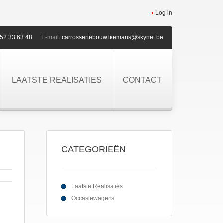
Log in
52 33 63 48
E-mail:
carrosseriebouw.leemans@skynet.be
LAATSTE REALISATIES
CONTACT
CATEGORIEËN
Laatste Realisaties
Occasiewagens