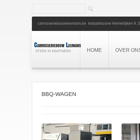
carrosseriebouwleemans.be
Industriezone Hemelrijken 9,
S
HOME
OVER ON
STERK IN MAATWERK
BBQ-WAGEN