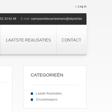
Log in
52 33 63 48
E-mail:
carrosseriebouw.leemans@skynet.be
LAATSTE REALISATIES
CONTACT
CATEGORIEËN
Laatste Realisaties
Occasiewagens