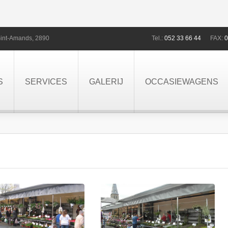
int-Amands,
2890
Tel.:
052 33 66 44
FAX:
0
S
SERVICES
GALERIJ
OCCASIEWAGENS