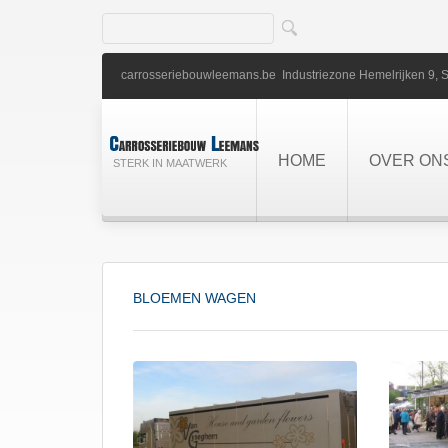
carrosseriebouwleemans.be
Industriezone Hemelrijken 9,
S
HOME
OVER ON
STERK IN MAATWERK
BLOEMEN WAGEN