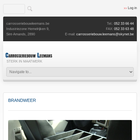
Log in
carrosseriebouwleemans.be
Tel.:
052 33 66 44
Industriezone Hemelrijken 9,
FAX:
052 33 63 48
Sint-Amands,
2890
E-mail:
carrosseriebouw.leemans@skynet.be
STERK IN MAATWERK
BRANDWEER