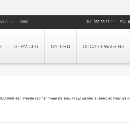
int-Amands,
2890
Tel.:
052 33 66 44
FAX:
0
S
SERVICES
GALERIJ
OCCASIEWAGENS
ituurunits een tweede segment waar we sterk in zijn gespecialiseerd en waar we d