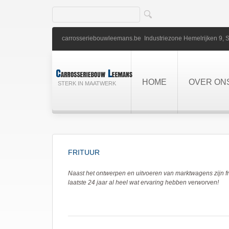
carrosseriebouwleemans.be
Industriezone Hemelrijken 9,
S
HOME
OVER ON
STERK IN MAATWERK
FRITUUR
Naast het ontwerpen en uitvoeren van marktwagens zijn fr
laatste 24 jaar al heel wat ervaring hebben verworven!