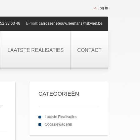
Log in
52 33 63 48
E-mail:
carrosseriebouw.leemans@skynet.be
LAATSTE REALISATIES
CONTACT
CATEGORIEËN
e
Laatste Realisaties
Occasiewagens