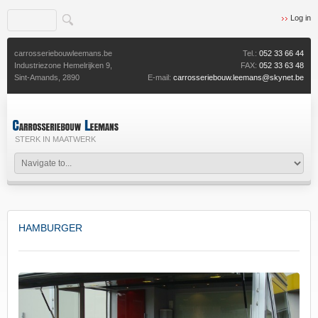
Log in
carrosseriebouwleemans.be
Tel.:
052 33 66 44
Industriezone Hemelrijken 9,
FAX:
052 33 63 48
Sint-Amands,
2890
E-mail:
carrosseriebouw.leemans@skynet.be
STERK IN MAATWERK
HAMBURGER