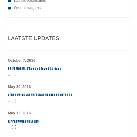
Laatste Realisaties
Occasiewagens
LAATSTE UPDATES
October 7, 2016
FRIETMOBIEL D’Aa van Steve & Larissa
...
[...]
May 30, 2016
VERBOUWING VAN VLEESWAGEN NAAR FOODTRUCK
...
[...]
May 13, 2016
KIPPENWAGEN CLERENS
...
[...]