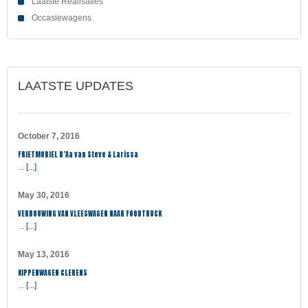
Laatste Realisaties
Occasiewagens
LAATSTE UPDATES
October 7, 2016
FRIETMOBIEL D’Aa van Steve & Larissa
...
[...]
May 30, 2016
VERBOUWING VAN VLEESWAGEN NAAR FOODTRUCK
...
[...]
May 13, 2016
KIPPENWAGEN CLERENS
...
[...]