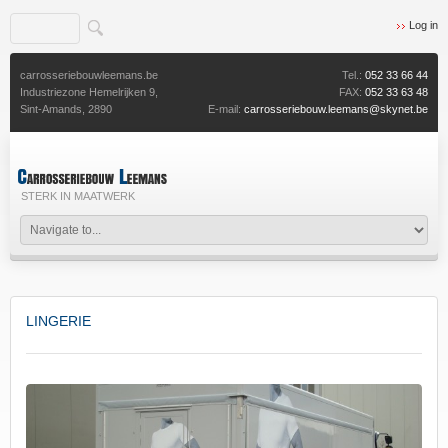
Log in
carrosseriebouwleemans.be
Tel.:
052 33 66 44
Industriezone Hemelrijken 9,
FAX:
052 33 63 48
Sint-Amands,
2890
E-mail:
carrosseriebouw.leemans@skynet.be
STERK IN MAATWERK
LINGERIE