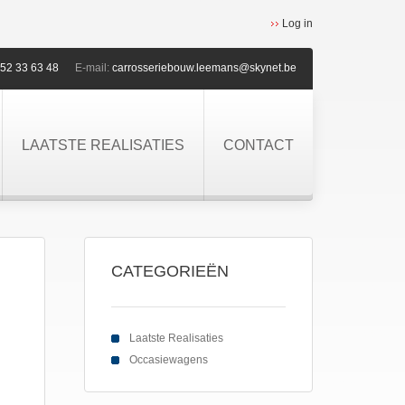
Log in
52 33 63 48
E-mail:
carrosseriebouw.leemans@skynet.be
LAATSTE REALISATIES
CONTACT
CATEGORIEËN
Laatste Realisaties
Occasiewagens