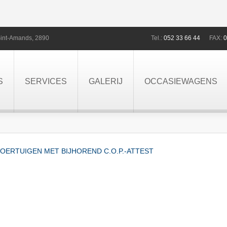
int-Amands,
2890
Tel.:
052 33 66 44
FAX:
0
S
SERVICES
GALERIJ
OCCASIEWAGENS
OERTUIGEN MET BIJHOREND C.O.P.-ATTEST