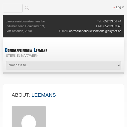
Log in
carrosseriebouwleemans.be
Tel.:
052 33 66 44
Industriezone Hemelrijken 9,
FAX:
052 33 63 48
Sint-Amands,
2890
E-mail:
carrosseriebouw.leemans@skynet.be
STERK IN MAATWERK
ABOUT:
LEEMANS