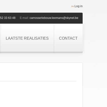
Log in
52 33 63 48
E-mail:
carrosseriebouw.leemans@skynet.be
LAATSTE REALISATIES
CONTACT