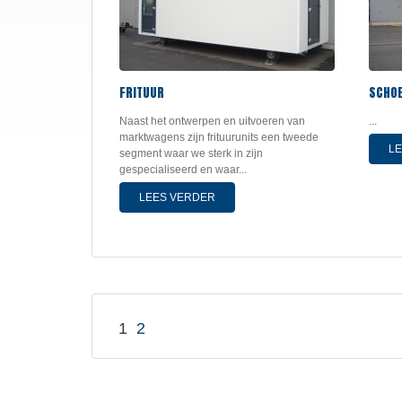
FRITUUR
SCHO
Naast het ontwerpen en uitvoeren van
...
marktwagens zijn frituurunits een tweede
L
segment waar we sterk in zijn
gespecialiseerd en waar...
LEES VERDER
1
2