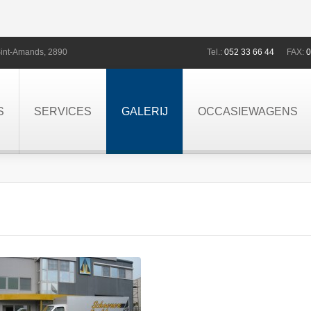
int-Amands,
2890
Tel.:
052 33 66 44
FAX:
0
S
SERVICES
GALERIJ
OCCASIEWAGENS