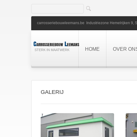
carrosseriebouwleemans.be
Industriezone Hemelrijken 9,
S
HOME
OVER ON
STERK IN MAATWERK
GALERIJ